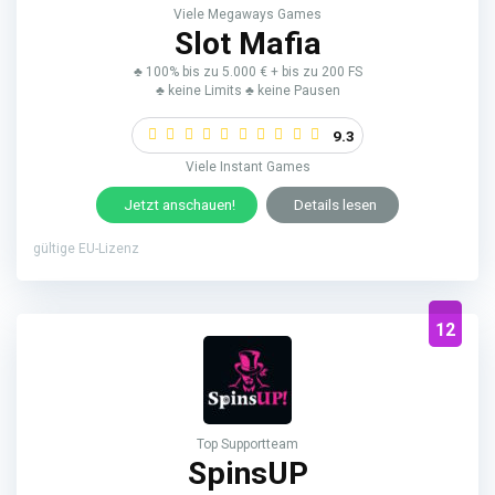
Viele Megaways Games
Slot Mafia
♣ 100% bis zu 5.000 € + bis zu 200 FS
♣ keine Limits ♣ keine Pausen
9.3
Viele Instant Games
Jetzt anschauen!
Details lesen
gültige EU-Lizenz
12
Top Supportteam
SpinsUP