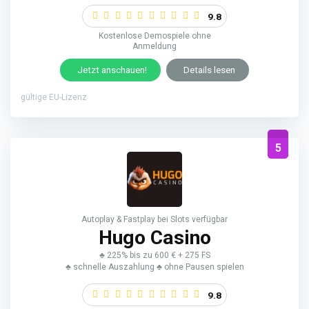
9.8
Kostenlose Demospiele ohne
Anmeldung
Jetzt anschauen!
Details lesen
gültige EU-Lizenz
5
Autoplay & Fastplay bei Slots verfügbar
Hugo Casino
♣ 225% bis zu 600 € + 275 FS
♣ schnelle Auszahlung ♣ ohne Pausen spielen
9.8