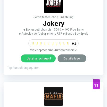
Sofort testen ohne Einzahlung
Jokery
♣ Bonusguthaben bis 1500 € + 100 Free Spins
♣ Autoplay verfügbar ♣ hohe RTP ♣ Bonus-Buy Spiele
9.3
Viele topmoderne Automatenspiele
Jetzt anschauen!
Details lesen
Top Auszahlungsquoten
11