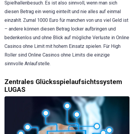
Spielhallenbesuch. Es ist also sinnvoll, wenn man sich
diesen Betrag ein wenig einteilt und nie alles auf einmal
einzahlt. Zumal 1000 Euro für manchen von uns viel Geld ist
– andere können diesen Betrag locker aufbringen und
bedenkenlos und ohne Blick auf mögliche Verluste in Online
Casinos ohne Limit mit hohem Einsatz spielen. Für High
Roller sind Online Casinos ohne Limits die einzige
sinnvolle Anlaufstelle.
Zentrales Glücksspielaufsichtssystem
LUGAS