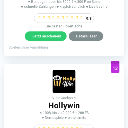
♣ Bonusguthaben bis 3000 € + 300 Free Spins
♣ schnelle Zahlungen ♣ kryptofreundlich ♣ Live Casino
9.3
Die besten Pokertische
Jetzt anschauen!
Details lesen
Spielen ohne Anmeldung
13
Viele Jackpots
Hollywin
♣ 100% bis zu 2.000 € + 200 FS
♣ Demospiele ♣ ohne Limits