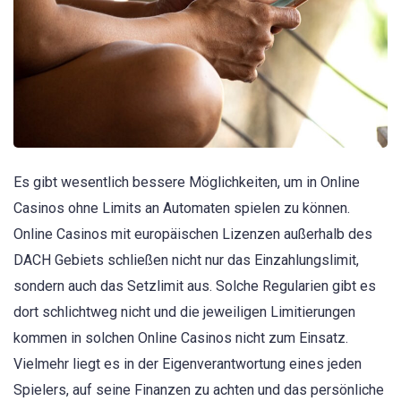
Es gibt wesentlich bessere Möglichkeiten, um in Online
Casinos ohne Limits an Automaten spielen zu können.
Online Casinos mit europäischen Lizenzen außerhalb des
DACH Gebiets schließen nicht nur das Einzahlungslimit,
sondern auch das Setzlimit aus. Solche Regularien gibt es
dort schlichtweg nicht und die jeweiligen Limitierungen
kommen in solchen Online Casinos nicht zum Einsatz.
Vielmehr liegt es in der Eigenverantwortung eines jeden
Spielers, auf seine Finanzen zu achten und das persönliche