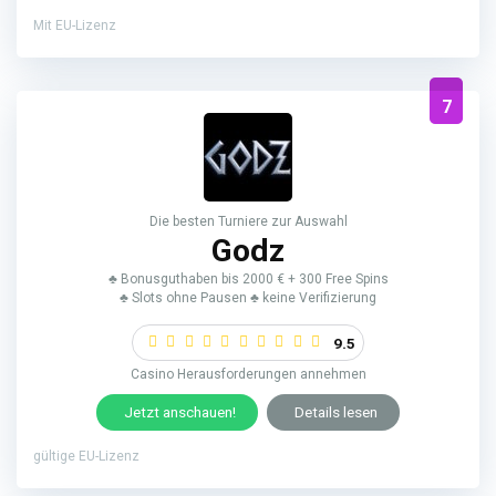
Mit EU-Lizenz
7
Die besten Turniere zur Auswahl
Godz
♣ Bonusguthaben bis 2000 € + 300 Free Spins
♣ Slots ohne Pausen ♣ keine Verifizierung
9.5
Casino Herausforderungen annehmen
Jetzt anschauen!
Details lesen
gültige EU-Lizenz