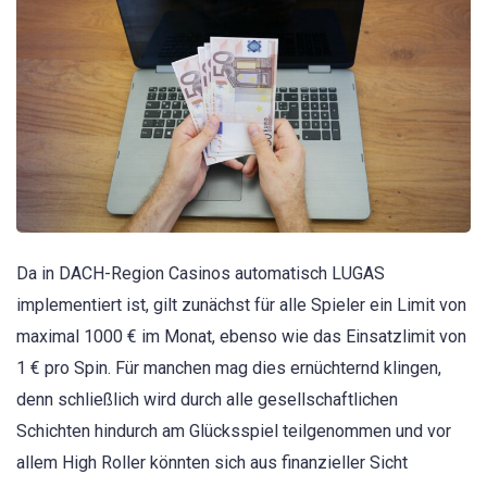
Da in DACH-Region Casinos automatisch LUGAS
implementiert ist, gilt zunächst für alle Spieler ein Limit von
maximal 1000 € im Monat, ebenso wie das Einsatzlimit von
1 € pro Spin. Für manchen mag dies ernüchternd klingen,
denn schließlich wird durch alle gesellschaftlichen
Schichten hindurch am Glücksspiel teilgenommen und vor
allem High Roller könnten sich aus finanzieller Sicht