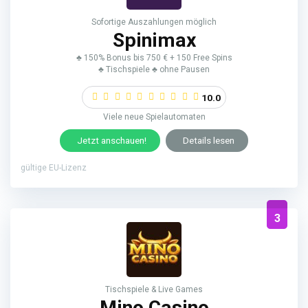
Sofortige Auszahlungen möglich
Spinimax
♣ 150% Bonus bis 750 € + 150 Free Spins
♣ Tischspiele ♣ ohne Pausen
10.0
Viele neue Spielautomaten
Jetzt anschauen!
Details lesen
gültige EU-Lizenz
3
Tischspiele & Live Games
Mino Casino