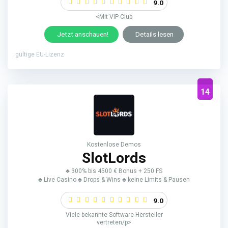
9.0
<Mit VIP-Club
Jetzt anschauen!
Details lesen
gültige EU-Lizenz
14
Kostenlose Demos
SlotLords
♣ 300% bis 4500 € Bonus + 250 FS
♣ Live Casino ♣ Drops & Wins ♣ keine Limits & Pausen
9.0
Viele bekannte Software-Hersteller
vertreten/p>