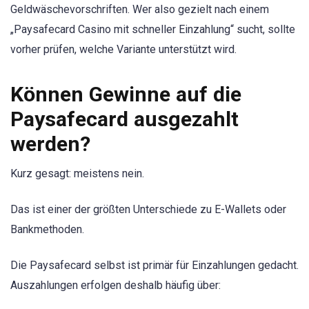
Geldwäschevorschriften. Wer also gezielt nach einem
„Paysafecard Casino mit schneller Einzahlung“ sucht, sollte
vorher prüfen, welche Variante unterstützt wird.
Können Gewinne auf die
Paysafecard ausgezahlt
werden?
Kurz gesagt: meistens nein.
Das ist einer der größten Unterschiede zu E-Wallets oder
Bankmethoden.
Die Paysafecard selbst ist primär für Einzahlungen gedacht.
Auszahlungen erfolgen deshalb häufig über: