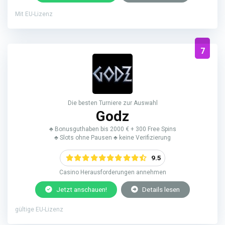
Mit EU-Lizenz
7
Die besten Turniere zur Auswahl
Godz
♣ Bonusguthaben bis 2000 € + 300 Free Spins
♣ Slots ohne Pausen ♣ keine Verifizierung
9.5
Casino Herausforderungen annehmen
Jetzt anschauen!
Details lesen
gültige EU-Lizenz