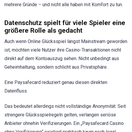
mehrere Gründe – und nicht alle haben mit Komfort zu tun.
Datenschutz spielt für viele Spieler eine
größere Rolle als gedacht
Auch wenn Online Glücksspiel längst Mainstream geworden
ist, möchten viele Nutzer ihre Casino-Transaktionen nicht
direkt auf dem Kontoauszug sehen. Nicht unbedingt aus
Geheimhaltung, sondern schlicht aus Privatsphäre.
Eine Paysafecard reduziert genau diesen direkten
Datenfluss.
Das bedeutet allerdings nicht vollständige Anonymität. Seit
strengere Glücksspielregeln gelten, verlangen seriöse
Anbieter ohnehin Verifizierungen. Ein „Paysafecard Casino
ohne Verifizierung“ existiert praktisch kaum noch legal.