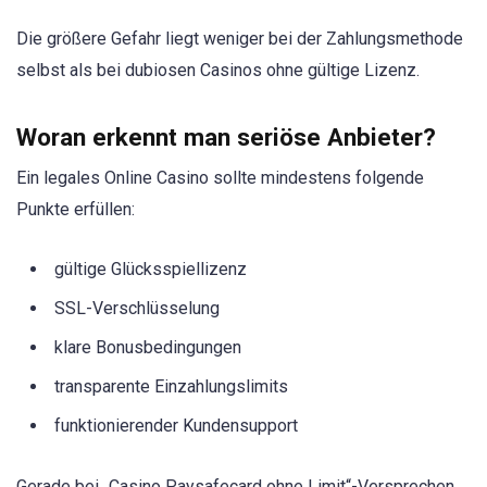
Die größere Gefahr liegt weniger bei der Zahlungsmethode
selbst als bei dubiosen Casinos ohne gültige Lizenz.
Woran erkennt man seriöse Anbieter?
Ein legales Online Casino sollte mindestens folgende
Punkte erfüllen:
gültige Glücksspiellizenz
SSL-Verschlüsselung
klare Bonusbedingungen
transparente Einzahlungslimits
funktionierender Kundensupport
Gerade bei „Casino Paysafecard ohne Limit“-Versprechen