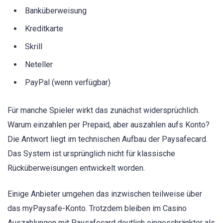
Banküberweisung
Kreditkarte
Skrill
Neteller
PayPal (wenn verfügbar)
Für manche Spieler wirkt das zunächst widersprüchlich.
Warum einzahlen per Prepaid, aber auszahlen aufs Konto?
Die Antwort liegt im technischen Aufbau der Paysafecard.
Das System ist ursprünglich nicht für klassische
Rücküberweisungen entwickelt worden.
Einige Anbieter umgehen das inzwischen teilweise über
das myPaysafe-Konto. Trotzdem bleiben im Casino
Auszahlungen mit Paysafecard deutlich eingeschränkter als