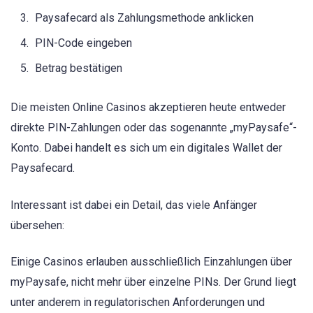
Paysafecard als Zahlungsmethode anklicken
PIN-Code eingeben
Betrag bestätigen
Die meisten Online Casinos akzeptieren heute entweder
direkte PIN-Zahlungen oder das sogenannte „myPaysafe“-
Konto. Dabei handelt es sich um ein digitales Wallet der
Paysafecard.
Interessant ist dabei ein Detail, das viele Anfänger
übersehen:
Einige Casinos erlauben ausschließlich Einzahlungen über
myPaysafe, nicht mehr über einzelne PINs. Der Grund liegt
unter anderem in regulatorischen Anforderungen und