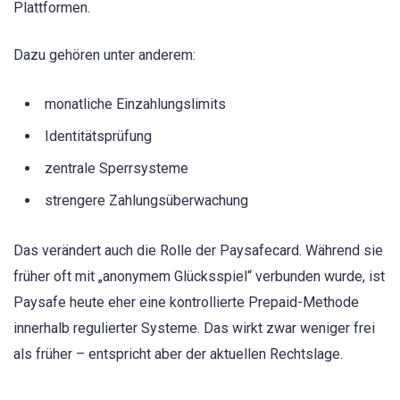
Plattformen.
Dazu gehören unter anderem:
monatliche Einzahlungslimits
Identitätsprüfung
zentrale Sperrsysteme
strengere Zahlungsüberwachung
Das verändert auch die Rolle der Paysafecard. Während sie
früher oft mit „anonymem Glücksspiel“ verbunden wurde, ist
Paysafe heute eher eine kontrollierte Prepaid-Methode
innerhalb regulierter Systeme. Das wirkt zwar weniger frei
als früher – entspricht aber der aktuellen Rechtslage.