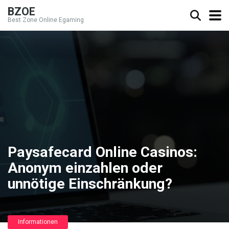
BZOE
Best Zone Online Egaming
Paysafecard Online Casinos:
Anonym einzahlen oder
unnötige Einschränkung?
Informationen