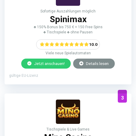
Sofortige Auszahlungen möglich
Spinimax
♣ 150% Bonus bis 750 € + 150 Free Spins
♣ Tischspiele ♣ ohne Pausen
10.0
Viele neue Spielautomaten
Jetzt anschauen!
Details lesen
gültige EU-Lizenz
3
Tischspiele & Live Games