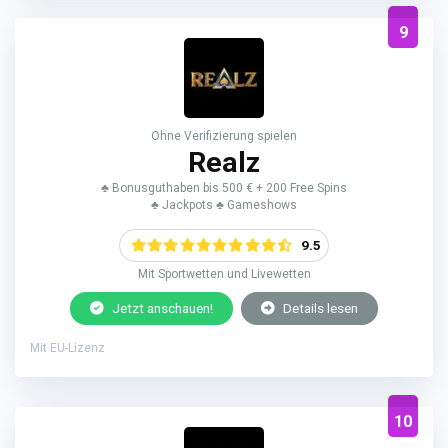
9
Ohne Verifizierung spielen
Realz
♣ Bonusguthaben bis 500 € + 200 Free Spins
♣ Jackpots ♣ Gameshows
9.5
Mit Sportwetten und Livewetten
Jetzt anschauen!
Details lesen
Mit EU-Lizenz
10