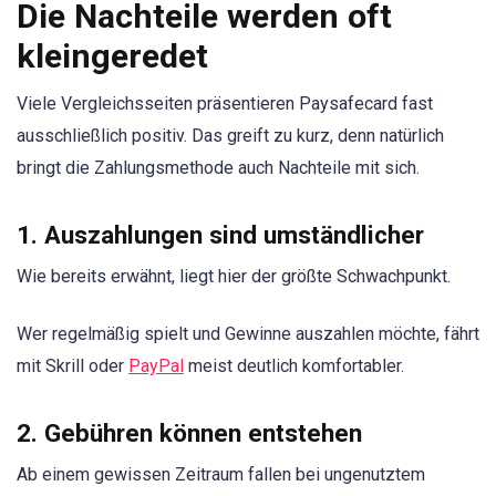
Die Nachteile werden oft
kleingeredet
Viele Vergleichsseiten präsentieren Paysafecard fast
ausschließlich positiv. Das greift zu kurz, denn natürlich
bringt die Zahlungsmethode auch Nachteile mit sich.
1. Auszahlungen sind umständlicher
Wie bereits erwähnt, liegt hier der größte Schwachpunkt.
Wer regelmäßig spielt und Gewinne auszahlen möchte, fährt
mit Skrill oder
PayPal
meist deutlich komfortabler.
2. Gebühren können entstehen
Ab einem gewissen Zeitraum fallen bei ungenutztem