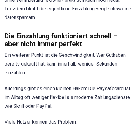
Trotzdem bleibt die eigentliche Einzahlung vergleichsweise
datensparsam.
Die Einzahlung funktioniert schnell –
aber nicht immer perfekt
Ein weiterer Punkt ist die Geschwindigkeit. Wer Guthaben
bereits gekauft hat, kann innerhalb weniger Sekunden
einzahlen.
Allerdings gibt es einen kleinen Haken: Die Paysafecard ist
im Alltag oft weniger flexibel als moderne Zahlungsdienste
wie Skrill oder PayPal.
Viele Nutzer kennen das Problem: