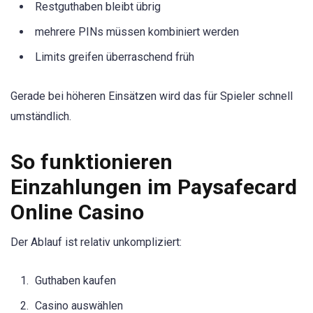
Restguthaben bleibt übrig
mehrere PINs müssen kombiniert werden
Limits greifen überraschend früh
Gerade bei höheren Einsätzen wird das für Spieler schnell
umständlich.
So funktionieren
Einzahlungen im Paysafecard
Online Casino
Der Ablauf ist relativ unkompliziert:
Guthaben kaufen
Casino auswählen