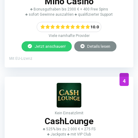
Mino Casino
♣ Bonusguthaben bis 2300 € + 400 Free Spins
♣ sofort Gewinne auszahlen ♣ qualifizierter Support
10.0
Viele namhafte Provider
Jetzt anschauen!
Details lesen
Mit EU-Lizenz
4
Kein Einsatzlimit
CashLounge
♣ 525% bis zu 2.000 € + 275 FS
♣ Jackpots ♣ mit VIP Club