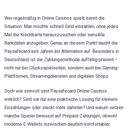
Wer regelmäßig in Online Casinos spielt, kennt die
Situation: Man möchte schnell Geld einzahlen, ohne jedes
Mal die Kreditkarte herauszusuchen oder sensible
Bankdaten anzugeben. Genau an diesem Punkt taucht die
Paysafecard seit Jahren als Alternative auf. Besonders in
Deutschland ist die Zahlungsmethode auffällig präsent –
nicht nur bei Glücksspielseiten, sondern auch bei Gaming-
Plattformen, Streamingdiensten und digitalen Shops.
Doch wie sinnvoll sind Paysafecard Online Casinos
wirklich? Sind sie nur eine praktische Lösung für kleinere
Einzahlungen oder steckt mehr dahinter? Und warum setzen
manche Spieler bewusst auf Prepaid-Zahlungen, obwohl
moderne E-Wallets inzwischen deutlich komfortabler