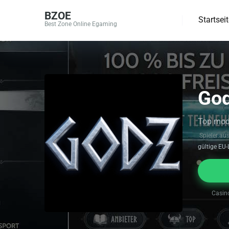
BZOE
Startsei
Best Zone Online Egaming
Go
Top mod
Spieler aus
gültige EU-
Casin