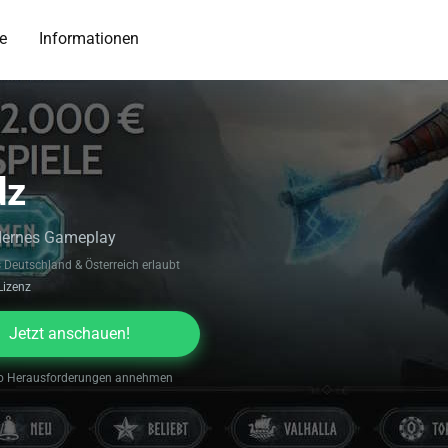
te
Informationen
dz
ernes Gameplay
 Deutschland & Österreich erlaubt
Lizenz
Jetzt anschauen!
o Herausforderungen annehmen