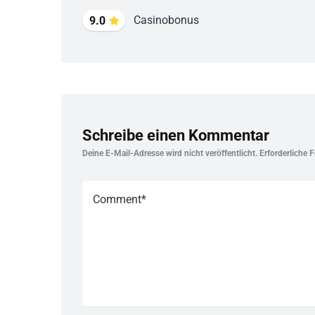
Casinobonus
9.0
Schreibe einen Kommentar
Deine E-Mail-Adresse wird nicht veröffentlicht.
Erforderliche 