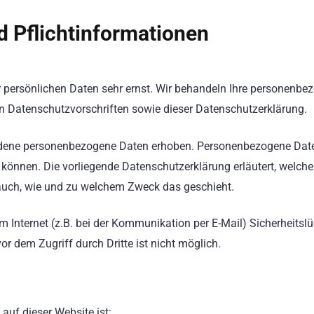
d Pflichtinformationen
er persönlichen Daten sehr ernst. Wir behandeln Ihre personenb
en Datenschutzvorschriften sowie dieser Datenschutzerklärung.
edene personenbezogene Daten erhoben. Personenbezogene Dat
n können. Die vorliegende Datenschutzerklärung erläutert, welch
t auch, wie und zu welchem Zweck das geschieht.
m Internet (z.B. bei der Kommunikation per E-Mail) Sicherheitsl
r dem Zugriff durch Dritte ist nicht möglich.
 auf dieser Website ist: