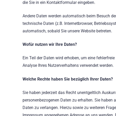
die Sie in ein Kontaktformular eingeben.
Andere Daten werden automatisch beim Besuch der 
technische Daten (z.B. Internetbrowser, Betriebssys
automatisch, sobald Sie unsere Website betreten.
Wofür nutzen wir Ihre Daten?
Ein Teil der Daten wird erhoben, um eine fehlerfrei
Analyse Ihres Nutzerverhaltens verwendet werden.
Welche Rechte haben Sie bezüglich Ihrer Daten?
Sie haben jederzeit das Recht unentgeltlich Ausku
personenbezogenen Daten zu erhalten. Sie haben a
Daten zu verlangen. Hierzu sowie zu weiteren Frag
Impressum angegebenen Adresse an uns wenden. De