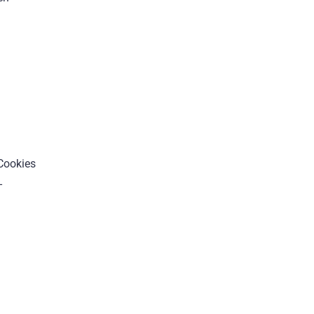
 Cookies
-