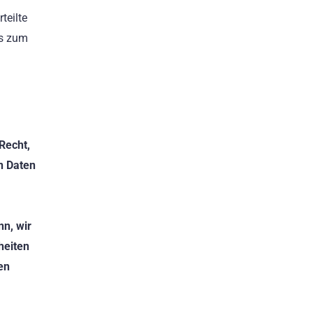
teilte
is zum
Recht,
n Daten
nn, wir
heiten
en