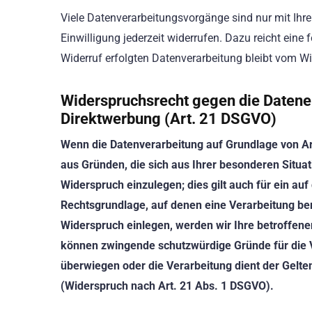
Viele Datenverarbeitungsvorgänge sind nur mit Ihrer
Einwilligung jederzeit widerrufen. Dazu reicht eine
Widerruf erfolgten Datenverarbeitung bleibt vom Wi
Widerspruchsrecht gegen die Datene
Direktwerbung (Art. 21 DSGVO)
Wenn die Datenverarbeitung auf Grundlage von Art.
aus Gründen, die sich aus Ihrer besonderen Situ
Widerspruch einzulegen; dies gilt auch für ein auf
Rechtsgrundlage, auf denen eine Verarbeitung be
Widerspruch einlegen, werden wir Ihre betroffene
können zwingende schutzwürdige Gründe für die V
überwiegen oder die Verarbeitung dient der Gel
(Widerspruch nach Art. 21 Abs. 1 DSGVO).