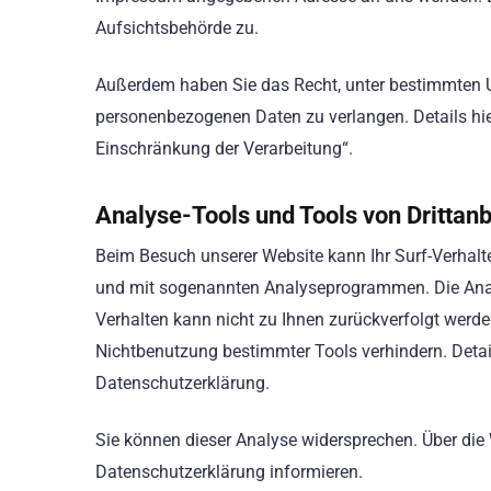
Aufsichtsbehörde zu.
Außerdem haben Sie das Recht, unter bestimmten U
personenbezogenen Daten zu verlangen. Details hi
Einschränkung der Verarbeitung“.
Analyse-Tools und Tools von Drittanb
Beim Besuch unserer Website kann Ihr Surf-Verhalt
und mit sogenannten Analyseprogrammen. Die Analys
Verhalten kann nicht zu Ihnen zurückverfolgt werde
Nichtbenutzung bestimmter Tools verhindern. Detail
Datenschutzerklärung.
Sie können dieser Analyse widersprechen. Über die
Datenschutzerklärung informieren.