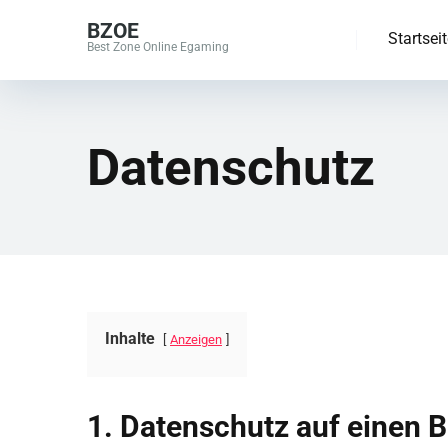
BZOE
Startsei
Best Zone Online Egaming
Datenschutz
Inhalte
Anzeigen
1. Datenschutz auf einen B