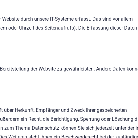
Website durch unsere IT-Systeme erfasst. Das sind vor allem
tem oder Uhrzeit des Seitenaufrufs). Die Erfassung dieser Daten 
e Bereitstellung der Website zu gewährleisten. Andere Daten könn
nft über Herkunft, Empfänger und Zweck Ihrer gespeicherten
ußerdem ein Recht, die Berichtigung, Sperrung oder Löschung d
en zum Thema Datenschutz können Sie sich jederzeit unter der 
s Weiteren steht Ihnen ein Beschwerderecht bei der zuständig