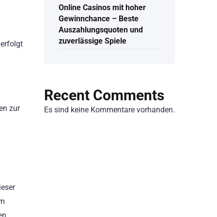
Online Casinos mit hoher
Gewinnchance – Beste
Auszahlungsquoten und
zuverlässige Spiele
erfolgt
Recent Comments
en zur
Es sind keine Kommentare vorhanden.
ieser
im
en