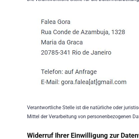
Verantwortliche Stelle ist die natürliche oder juri
Mittel der Verarbeitung von personenbezogenen Date
Widerruf Ihrer Einwilligung zur Date