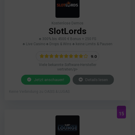
Kostenlose Demos
SlotLords
♣ 300% bis 4500 € Bonus + 250 FS
♣ Live Casino ♣ Drops & Wins ♣ keine Limits & Pausen
9.0
Viele bekannte Software-Hersteller
vertreten/p>
Jetzt anschauen!
Details lesen
Keine Verbindung zu OASIS & LUGAS
15