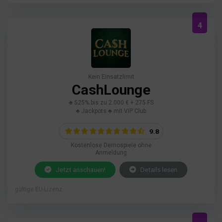
4
Kein Einsatzlimit
CashLounge
♣ 525% bis zu 2.000 € + 275 FS
♣ Jackpots ♣ mit VIP Club
9.8
Kostenlose Demospiele ohne
Anmeldung
Jetzt anschauen!
Details lesen
gültige EU-Lizenz