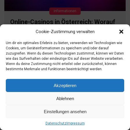
Informationen
Online-Casinos in Österreich: Worauf
Spieler laut Casino Groups besonders
Cookie-Zustimmung verwalten
Wert legen
Um dir ein optimales Erlebnis zu bieten, verwenden wir Technologien wie
0
Cookies, um Geräteinformationen zu speichern und/oder darauf
zuzugreifen. Wenn du diesen Technologien zustimmst, können wir Daten
wie das Surfverhalten oder eindeutige IDs auf dieser Website verarbeiten.
Wenn du deine Zustimmung nicht erteilst oder zurückziehst, können
bestimmte Merkmale und Funktionen beeinträchtigt werden.
Akzeptieren
Ablehnen
Einstellungen ansehen
Datenschutz
Impressum