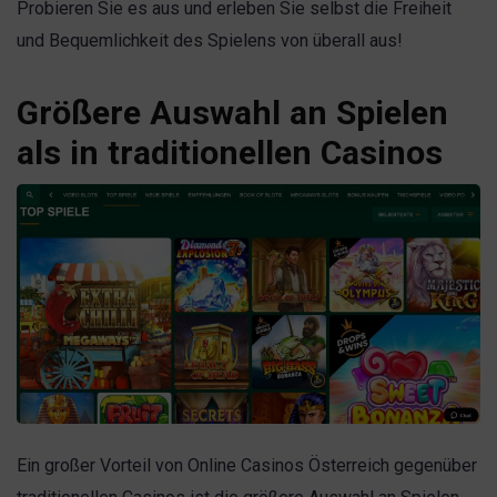
Probieren Sie es aus und erleben Sie selbst die Freiheit
und Bequemlichkeit des Spielens von überall aus!
Größere Auswahl an Spielen
als in traditionellen Casinos
Ein großer Vorteil von Online Casinos Österreich gegenüber