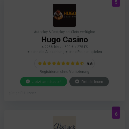
5
Autoplay & Fastplay bei Slots verfügbar
Hugo Casino
♣ 225% bis zu 600 € + 275 FS
♣ schnelle Auszahlung ♣ ohne Pausen spielen
9.8
Registrieren ohne Verifizierung
Jetzt anschauen!
Details lesen
gültige EU-Lizenz
6