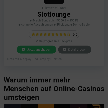
Lukrative VIP-Boni
Slotlounge
♣ 4-fach Bonus bis 15000 € + 350 FS
♣ schnelle Auszahlungen ♣ EU-Lizenz ♣ Demo-Spiele
9.0
Viele progressive Jackpots
Jetzt anschauen!
Details lesen
Slots mit Autoplay- und Fastplay-Funktion
Warum immer mehr
Menschen auf Online-Casinos
umsteigen