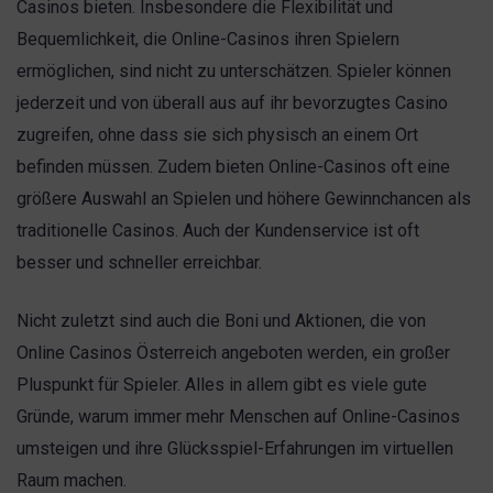
Casinos bieten. Insbesondere die Flexibilität und
Bequemlichkeit, die Online-Casinos ihren Spielern
ermöglichen, sind nicht zu unterschätzen. Spieler können
jederzeit und von überall aus auf ihr bevorzugtes Casino
zugreifen, ohne dass sie sich physisch an einem Ort
befinden müssen. Zudem bieten Online-Casinos oft eine
größere Auswahl an Spielen und höhere Gewinnchancen als
traditionelle Casinos. Auch der Kundenservice ist oft
besser und schneller erreichbar.
Nicht zuletzt sind auch die Boni und Aktionen, die von
Online Casinos Österreich angeboten werden, ein großer
Pluspunkt für Spieler. Alles in allem gibt es viele gute
Gründe, warum immer mehr Menschen auf Online-Casinos
umsteigen und ihre Glücksspiel-Erfahrungen im virtuellen
Raum machen.