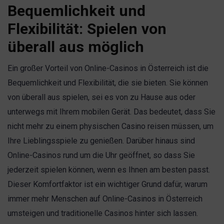
Bequemlichkeit und
Flexibilität: Spielen von
überall aus möglich
Ein großer Vorteil von Online-Casinos in Österreich ist die
Bequemlichkeit und Flexibilität, die sie bieten. Sie können
von überall aus spielen, sei es von zu Hause aus oder
unterwegs mit Ihrem mobilen Gerät. Das bedeutet, dass Sie
nicht mehr zu einem physischen Casino reisen müssen, um
Ihre Lieblingsspiele zu genießen. Darüber hinaus sind
Online-Casinos rund um die Uhr geöffnet, so dass Sie
jederzeit spielen können, wenn es Ihnen am besten passt.
Dieser Komfortfaktor ist ein wichtiger Grund dafür, warum
immer mehr Menschen auf Online-Casinos in Österreich
umsteigen und traditionelle Casinos hinter sich lassen.