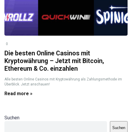
0
Die besten Online Casinos mit
Kryptowährung – Jetzt mit Bitcoin,
Ethereum & Co. einzahlen
Alle besten Online Casinos mit Kryptowährung als Zahlungsmethode im
Überblick. Jetzt anschauen!
Read more »
Suchen
Suchen