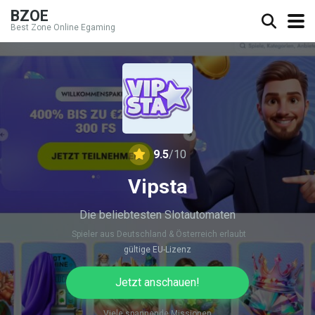
BZOE
Best Zone Online Egaming
9.5
/10
Vipsta
Die beliebtesten Slotautomaten
Spieler aus Deutschland & Österreich erlaubt
gültige EU-Lizenz
Jetzt anschauen!
Viele spannende Missionen