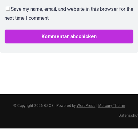
Save my name, email, and website in this browser for the
next time I comment.
© Copyright 2026 BZOE | Powered by
WordPress
|
Mercury Theme
Datenschu