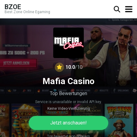
BZOE
Best Zone Online Egaming
10.0
/10
Mafia Casino
Top Bewertungen
Service is unavailable or invalid API key.
Keine Video-Verifizierung
Jetzt anschauen!
Top bewertet von Spielern