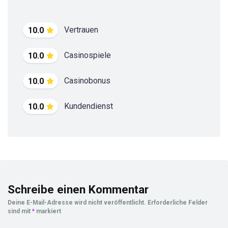
Vertrauen
10.0
Casinospiele
10.0
Casinobonus
10.0
Kundendienst
10.0
Schreibe einen Kommentar
Deine E-Mail-Adresse wird nicht veröffentlicht.
Erforderliche Felder
sind mit
*
markiert