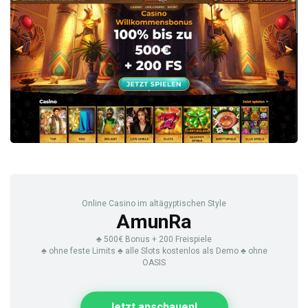
Online Casino im altägyptischen Style
AmunRa
♣ 500€ Bonus + 200 Freispiele
♣ ohne feste Limits ♣ alle Slots kostenlos als Demo ♣ ohne
OASIS
Jetzt anschauen!