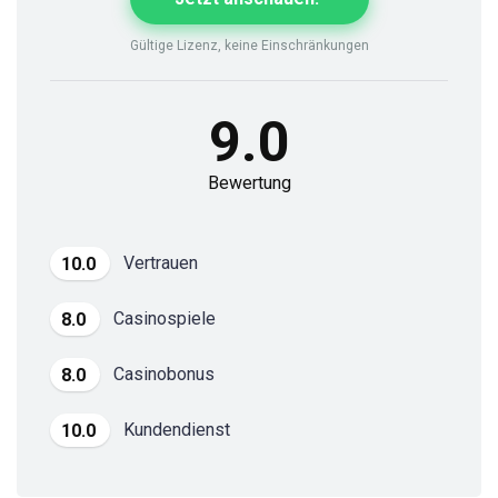
Gültige Lizenz, keine Einschränkungen
9.0
Bewertung
Vertrauen
10.0
Casinospiele
8.0
Casinobonus
8.0
Kundendienst
10.0