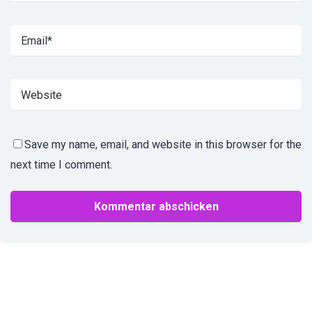
Save my name, email, and website in this browser for the
next time I comment.